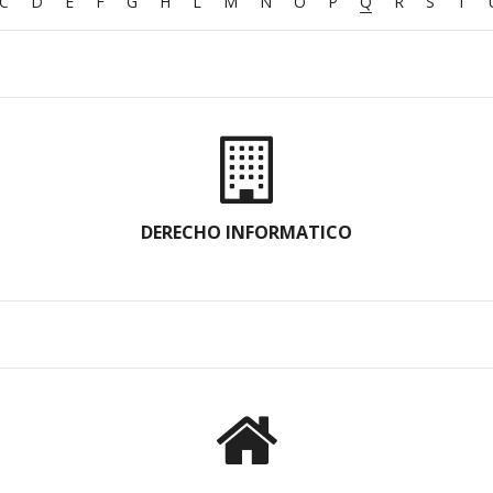
C
D
E
F
G
H
L
M
N
O
P
Q
R
S
T
DERECHO INFORMATICO